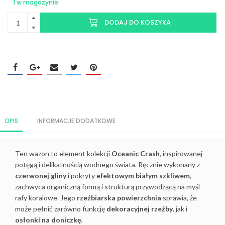
1 w magazynie
DODAJ DO KOSZYKA
OPIS
INFORMACJE DODATKOWE
Ten wazon to element kolekcji
Oceanic Crash
, inspirowanej
potęgą i delikatnością wodnego świata. Ręcznie wykonany z
czerwonej gliny
i pokryty
efektowym białym szkliwem
,
zachwyca organiczną formą i strukturą przywodzącą na myśl
rafy koralowe. Jego
rzeźbiarska powierzchnia
sprawia, że
może pełnić zarówno funkcję
dekoracyjnej rzeźby
, jak i
osłonki na doniczkę
.