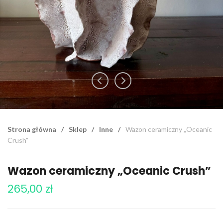
Strona główna
/
Sklep
/
Inne
/
Wazon ceramiczny „Oceanic
Crush”
Wazon ceramiczny „Oceanic Crush”
265,00
zł