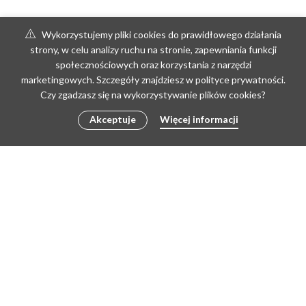
Wykorzystujemy pliki cookies do prawidłowego działania
strony, w celu analizy ruchu na stronie, zapewniania funkcji
społecznościowych oraz korzystania z narzędzi
marketingowych. Szczegóły znajdziesz w polityce prywatności.
Czy zgadzasz się na wykorzystywanie plików cookies?
Akceptuje
Więcej informacji
DODAJ DO KOSZYKA
Copyright © 2026 by poLEPIONE | Create by Doris
REGULAMIN
REGULAMIN PRACOWNI
ZWROTY I REKLAMACJE
POLITYKA PRYWATNOŚCI I RODO
KONTAKT
FACEBOOK
YOUTUBE
INSTAGRAM