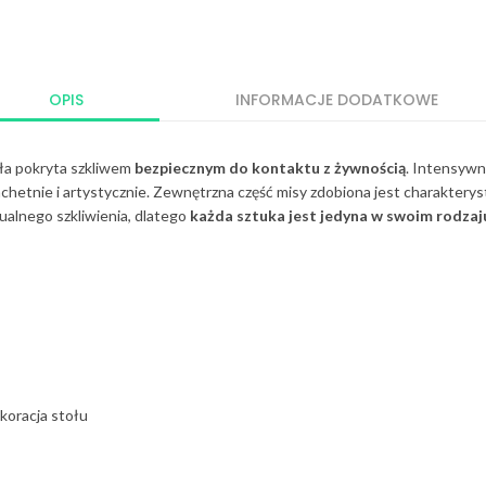
OPIS
INFORMACJE DODATKOWE
ła pokryta szkliwem
bezpiecznym do kontaktu z żywnością
. Intensyw
lachetnie i artystycznie. Zewnętrzna część misy zdobiona jest charaktery
alnego szkliwienia, dlatego
każda sztuka jest jedyna w swoim rodzaj
koracja stołu