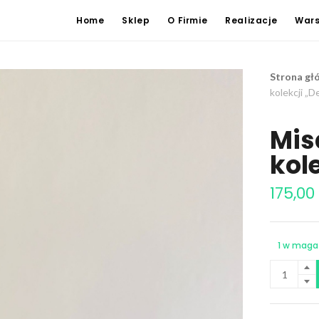
Home
Sklep
O Firmie
Realizacje
Wars
Strona gł
kolekcji „D
Mis
kol
175,00
1 w maga