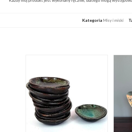
Każdy mój produkt jest wykonany ręcznie, dlatego mogą występować n
Kategoria
Misy i miski
T