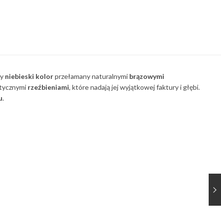
ny
niebieski kolor
przełamany naturalnymi
brązowymi
stycznymi
rzeźbieniami
, które nadają jej wyjątkowej faktury i głębi.
u
.