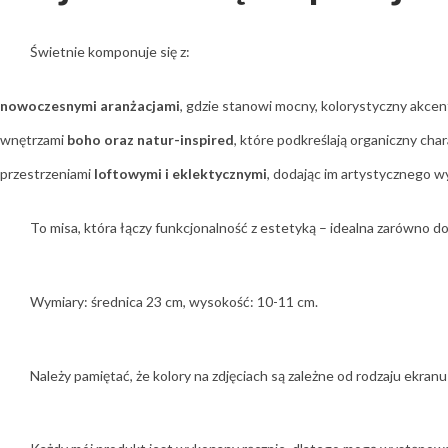
Świetnie komponuje się z:
nowoczesnymi aranżacjami
, gdzie stanowi mocny, kolorystyczny akcen
wnętrzami
boho oraz natur-inspired
, które podkreślają organiczny cha
przestrzeniami
loftowymi i eklektycznymi
, dodając im artystycznego w
To misa, która łączy funkcjonalność z estetyką – idealna zarówno d
Wymiary: średnica 23 cm, wysokość: 10-11 cm.
Należy pamiętać, że kolory na zdjęciach są zależne od rodzaju ekran