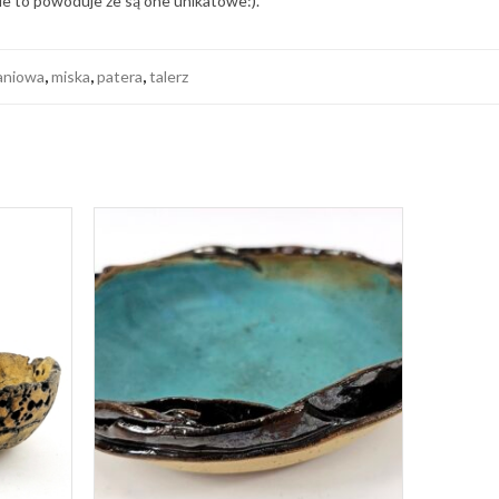
ie to powoduje że są one unikatowe:).
aniowa
,
miska
,
patera
,
talerz