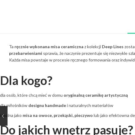
Ta
ręcznie wykonana misa ceramiczna
z kolekcji
Deep Lines
zosta
przebarwieniami
sprawia, że naczynie prezentuje się niezwykle sz
Każda misa powstaje w procesie ręcznego formowania oraz indywidu
Dla kogo?
dla osób, które chcą mieć w domu
oryginalną ceramikę artystyczną
dla miłośników
designu handmade
i naturalnych materiałów
idealna jako
misa na owoce, przekąski, pieczywo
lub jako efektowna de
Do jakich wnętrz pasuje?