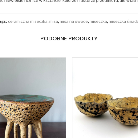
iewielkie różnice w kształcie, kolorze i fakturze przedmiotu, ale właśn
ags:
ceramiczna miseczka
,
misa
,
misa na owoce
,
miseczka
,
miseczka śniad
PODOBNE PRODUKTY