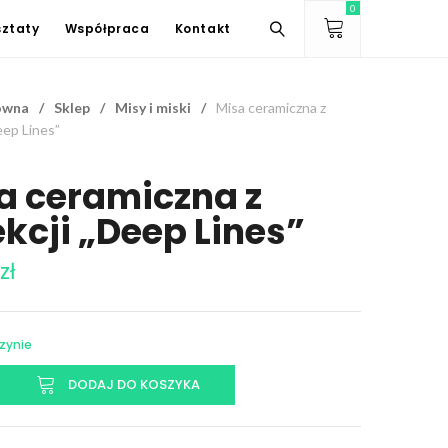
0
ztaty
Współpraca
Kontakt
ówna
/
Sklep
/
Misy i miski
/
Misa ceramiczna z
eep Lines”
a ceramiczna z
ekcji „Deep Lines”
zł
zynie
DODAJ DO KOSZYKA