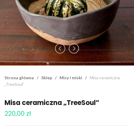
Strona główna
/
Sklep
/
Misy i miski
/
Misa ceramiczna
„TreeSoul”
Misa ceramiczna „TreeSoul”
220,00
zł