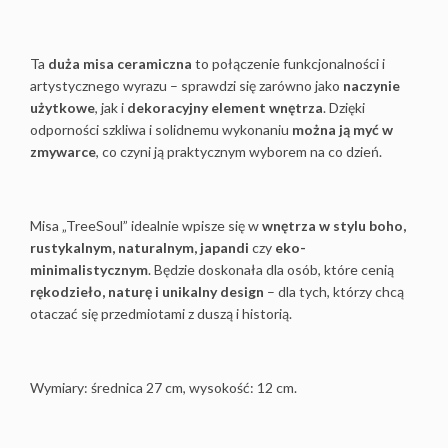
Ta
duża misa ceramiczna
to połączenie funkcjonalności i
artystycznego wyrazu – sprawdzi się zarówno jako
naczynie
użytkowe
, jak i
dekoracyjny element wnętrza
. Dzięki
odporności szkliwa i solidnemu wykonaniu
można ją myć w
zmywarce
, co czyni ją praktycznym wyborem na co dzień.
Misa „TreeSoul” idealnie wpisze się w
wnętrza w stylu boho,
rustykalnym, naturalnym, japandi
czy
eko-
minimalistycznym
. Będzie doskonała dla osób, które cenią
rękodzieło, naturę i unikalny design
– dla tych, którzy chcą
otaczać się przedmiotami z duszą i historią.
Wymiary: średnica 27 cm, wysokość: 12 cm.