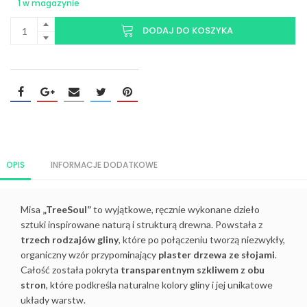
1 w magazynie
DODAJ DO KOSZYKA
OPIS
INFORMACJE DODATKOWE
Misa
„TreeSoul”
to wyjątkowe, ręcznie wykonane dzieło
sztuki inspirowane naturą i strukturą drewna. Powstała z
trzech rodzajów gliny
, które po połączeniu tworzą niezwykły,
organiczny wzór przypominający
plaster drzewa ze słojami
.
Całość została pokryta
transparentnym szkliwem z obu
stron
, które podkreśla naturalne kolory gliny i jej unikatowe
układy warstw.