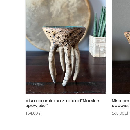
Misa ceramiczna z kolekcji”Morskie
Misa cer
opowieści”
opowieśc
154,00
zł
168,00
zł