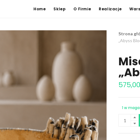
Home
Sklep
O Firmie
Realizacje
Wars
Strona gł
„Abyss Bl
Mis
„Ab
575,0
1 w maga