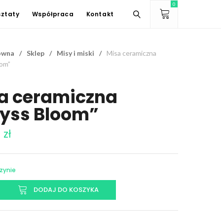
0
ztaty
Współpraca
Kontakt
ówna
/
Sklep
/
Misy i miski
/
Misa ceramiczna
oom”
a ceramiczna
yss Bloom”
0
zł
zynie
DODAJ DO KOSZYKA