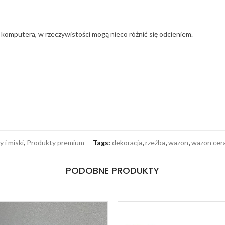
u komputera, w rzeczywistości mogą nieco różnić się odcieniem.
y i miski
,
Produkty premium
Tags:
dekoracja
,
rzeźba
,
wazon
,
wazon cer
PODOBNE PRODUKTY