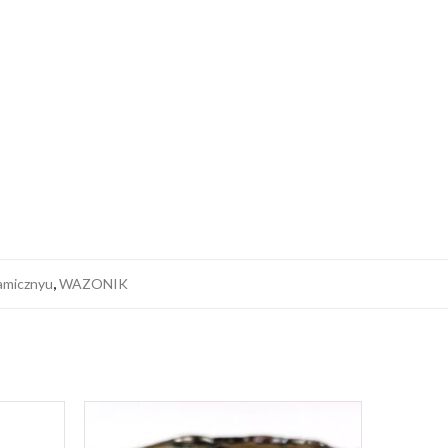
amicznyu
,
WAZONIK