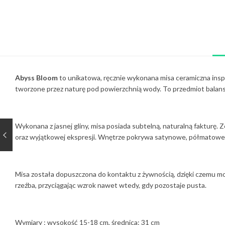
Abyss Bloom
to unikatowa, ręcznie wykonana misa ceramiczna inspi
tworzone przez naturę pod powierzchnią wody. To przedmiot balans
Wykonana z jasnej gliny, misa posiada subtelną, naturalną fakturę.
oraz wyjątkowej ekspresji. Wnętrze pokrywa satynowe, półmatowe s
Misa została dopuszczona do kontaktu z żywnością, dzięki czemu mo
rzeźba, przyciągając wzrok nawet wtedy, gdy pozostaje pusta.
Wymiary : wysokość 15-18 cm, średnica: 31 cm