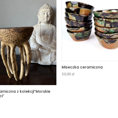
Miseczka ceramiczna
50,00
zł
amiczna z kolekcji”Morskie
i”