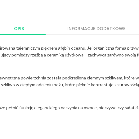
OPIS
INFORMACJE DODATKOWE
rowana tajemniczym pięknem głębin oceanu. Jej organiczna forma przywod
ujący pomiędzy rzeźbą a ceramiką użytkową – zachwyca zarówno swoją fun
 Zewnętrzna powierzchnia została podkreślona ciemnym szkliwem, które wy
zkliwo w ciepłym odcieniu beżu, które pięknie kontrastuje z surowością
że pełnić funkcję eleganckiego naczynia na owoce, pieczywo czy sałatki.