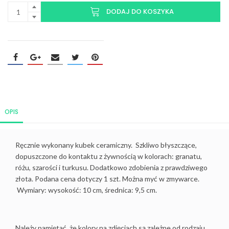
DODAJ DO KOSZYKA
OPIS
Ręcznie wykonany kubek ceramiczny. Szkliwo błyszczące,
dopuszczone do kontaktu z żywnością w kolorach: granatu,
różu, szarości i turkusu. Dodatkowo zdobienia z prawdziwego
złota. Podana cena dotyczy 1 szt. Można myć w zmywarce.
Wymiary: wysokość: 10 cm, średnica: 9,5 cm.
Należy pamiętać, że kolory na zdjęciach są zależne od rodzaju