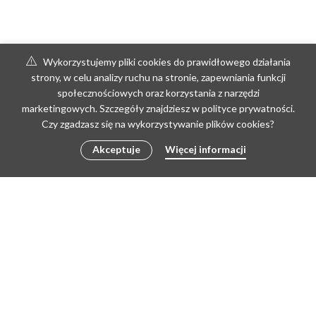
Wykorzystujemy pliki cookies do prawidłowego działania
strony, w celu analizy ruchu na stronie, zapewniania funkcji
społecznościowych oraz korzystania z narzędzi
marketingowych. Szczegóły znajdziesz w polityce prywatności.
Czy zgadzasz się na wykorzystywanie plików cookies?
Akceptuje
Więcej informacji
Copyright © 2026 by poLEPIONE | Create by Doris
REGULAMIN
REGULAMIN PRACOWNI
ZWROTY I REKLAMACJE
POLITYKA PRYWATNOŚCI I RODO
KONTAKT