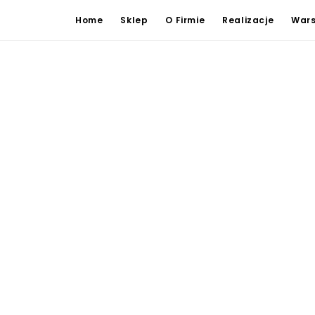
Home
Sklep
O Firmie
Realizacje
Wars
tko
ł
-
60,00
zł
ł
-
110,00
zł
0
zł
-
160,00
zł
0
zł
-
210,00
zł
0
zł
-
260,00
zł
0
zł
+