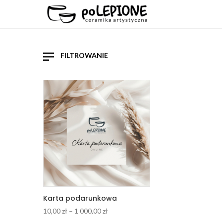
FILTROWANIE
Promocje
Domyślne sortowanie
Wszys
Popularności
10,00
z
Średniej oceny
60,00
z
Nowości
110,0
Cena: od najtańszych
160,0
Cena: od najdroższych
210,0
260,0
Karta podarunkowa
Zakres
10,00
zł
–
1 000,00
zł
cen: