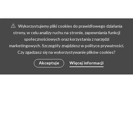
Wykorzystujemy pliki cookies do prawidłowego działania
strony, w celu analizy ruchu na stronie, zapewniania funkcji
społecznościowych oraz korzystania z narzędzi
marketingowych. Szczegóły znajdziesz w polityce prywatności.
Czy zgadzasz się na wykorzystywanie plików cookies?
Akceptuje
Więcej informacji
Copyright © 2026 by poLEPIONE | Create by Doris
REGULAMIN
REGULAMIN PRACOWNI
ZWROTY I REKLAMACJE
POLITYKA PRYWATNOŚCI I RODO
KONTAKT