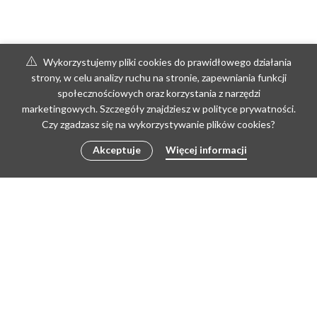
Wykorzystujemy pliki cookies do prawidłowego działania
strony, w celu analizy ruchu na stronie, zapewniania funkcji
społecznościowych oraz korzystania z narzędzi
marketingowych. Szczegóły znajdziesz w polityce prywatności.
Czy zgadzasz się na wykorzystywanie plików cookies?
Akceptuje
Więcej informacji
Copyright © 2026 by poLEPIONE | Create by Doris
REGULAMIN
REGULAMIN PRACOWNI
ZWROTY I REKLAMACJE
POLITYKA PRYWATNOŚCI I RODO
KONTAKT