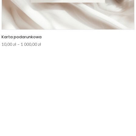
Karta podarunkowa
Zakres
10,00
zł
–
1 000,00
zł
cen:
od
10,00 zł
do
1
000,00 zł