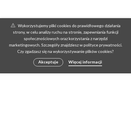
Wykorzystujemy pliki cookies do prawidłowego działania
strony, w celu analizy ruchu na stronie, zapewniania funkcji
społecznościowych oraz korzystania z narzędzi
marketingowych. Szczegóły znajdziesz w polityce prywatności.
Czy zgadzasz się na wykorzystywanie plików cookies?
Akceptuje
Więcej informacji
Copyright © 2026 by poLEPIONE | Create by Doris
REGULAMIN
REGULAMIN PRACOWNI
ZWROTY I REKLAMACJE
POLITYKA PRYWATNOŚCI I RODO
KONTAKT