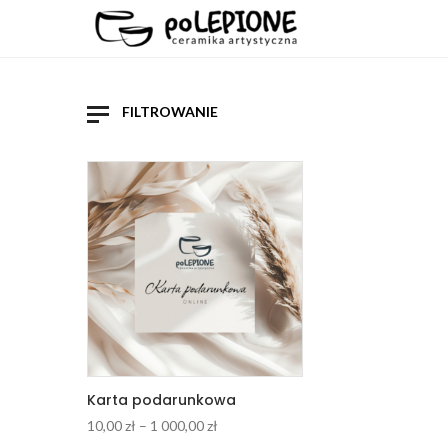
FILTROWANIE
Promocje
Domyślne sortowanie
Wszys
Min
260,00
zł
Max
1 000,00
zł
Popularności
10,00
z
Średniej oceny
60,00
z
Nowości
110,0
Cena: od najtańszych
160,0
Cena: od najdroższych
210,0
260,0
Karta podarunkowa
Zakres
10,00
zł
–
1 000,00
zł
cen: