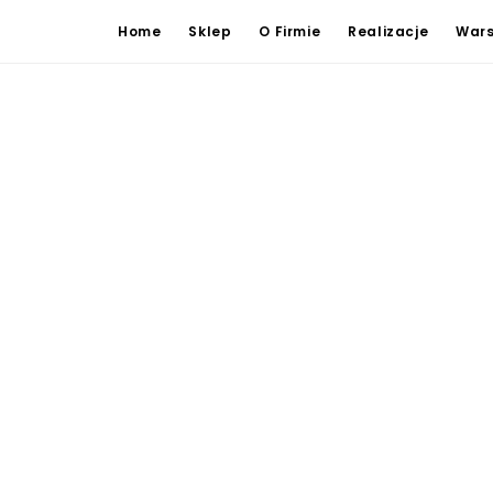
Home
Sklep
O Firmie
Realizacje
Wars
tko
ł
-
60,00
zł
ł
-
110,00
zł
0
zł
-
160,00
zł
0
zł
-
210,00
zł
0
zł
-
260,00
zł
0
zł
+