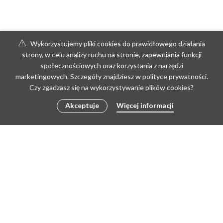
Wykorzystujemy pliki cookies do prawidłowego działania
strony, w celu analizy ruchu na stronie, zapewniania funkcji
społecznościowych oraz korzystania z narzędzi
marketingowych. Szczegóły znajdziesz w polityce prywatności.
Czy zgadzasz się na wykorzystywanie plików cookies?
Akceptuje
Więcej informacji
Copyright © 2026 by poLEPIONE | Create by Doris
REGULAMIN
REGULAMIN PRACOWNI
ZWROTY I REKLAMACJE
POLITYKA PRYWATNOŚCI I RODO
KONTAKT