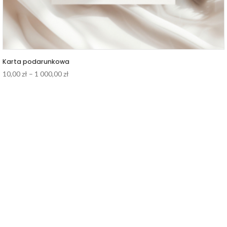
Karta podarunkowa
Zakres
10,00
zł
–
1 000,00
zł
cen:
od
10,00 zł
do
1
000,00 zł